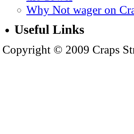
Why Not wager on Cra
Useful Links
Copyright © 2009 Craps Stra