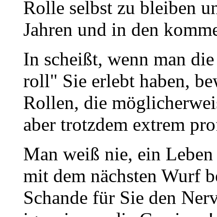
Rolle selbst zu bleiben u
Jahren und in den komme
In scheißt, wenn man die
roll" Sie erlebt haben, be
Rollen, die möglicherwei
aber trotzdem extrem prof
Man weiß nie, ein Leben
mit dem nächsten Wurf b
Schande für Sie den Nerv