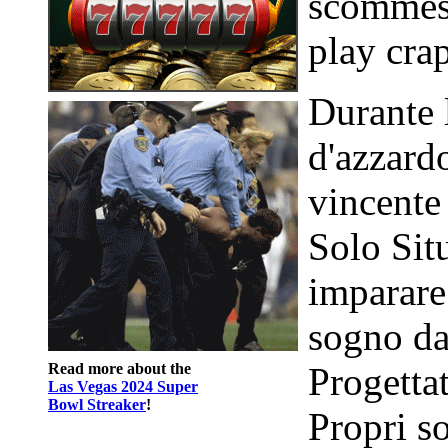
scommess
play cra
Durante 
d'azzard
vincente
Solo Sit
imparare
sogno da
Read more about the
Progettat
Las Vegas 2024 Super
Bowl Streaker
!
Propri so