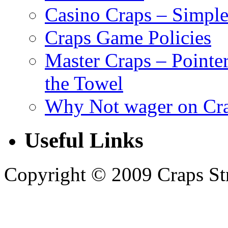
Casino Craps – Simple
Craps Game Policies
Master Craps – Pointe
the Towel
Why Not wager on Cra
Useful Links
Copyright © 2009 Craps Stra