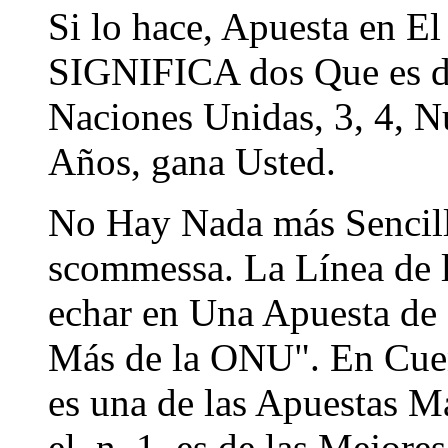
Si lo hace, Apuesta en 
SIGNIFICA dos Que es de
Naciones Unidas, 3, 4, 
Años, gana Usted.
No Hay Nada más Sencil
scommessa. La Línea de l
echar en Una Apuesta de 
Más de la ONU". En Cuen
es una de las Apuestas M
el, n. 1, es de las Mejore