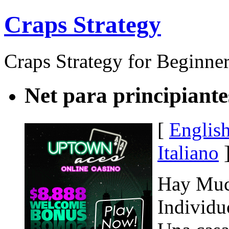
Craps Strategy
Craps Strategy for Beginne
Net para principiant
[
Englis
Italiano
Hay Muc
Individu